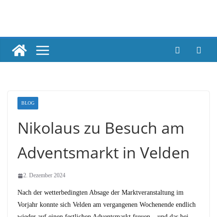
Skip
to
content
BLOG
Nikolaus zu Besuch am
Adventsmarkt in Velden
2. Dezember 2024
Nach der wetterbedingten Absage der Marktveranstaltung im
Vorjahr konnte sich Velden am vergangenen Wochenende endlich
wieder auf einen festlichen Adventsmarkt freuen – und das bei