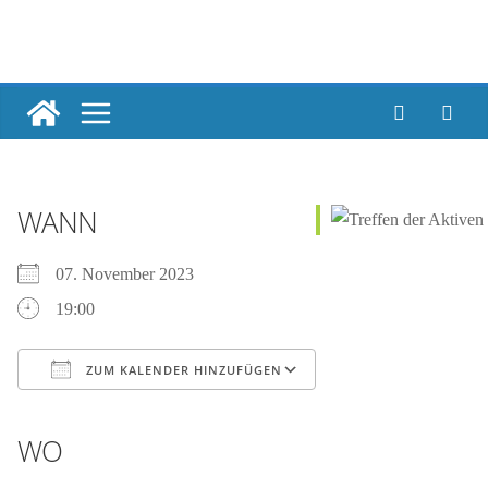
Skip
to
content
WANN
07. November 2023
19:00
ZUM KALENDER HINZUFÜGEN
ICS herunterladen
Google Kalender
iCalendar
Office 365
Outlook Live
WO